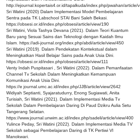
http://ejournal.kopertais4.or.id/tapalkuda/index.php/pwahan/article/
Sri Watini (2020) Dalam Implementasi Model Pembelajaran
Sentra pada TK Labschool STAI Bani Saleh Bekasi.
https://obsesi.or.id/index.php/obsesi/article/view/190
Sri Watini, Viola Tashya Devana (2021). Dalam Teori Kuantum
Baru yang Sesuai Sains dan Teknologi dengan Kaidah Ilmu
Islam. https://adi-journal.org/index.php/abdi/article/view/450
Sri Watini (2019). Dalam Pendekatan Kontekstual dalam
Meningkatkan Hasil Belajar Sains pada Anak Usia Dini.
https://obsesi.or.id/index.php/obsesi/article/view/111
Venty Indah Puspitasari , Sri Watini (2022). Dalam Pemanfaatan
Channel Tv Sekolah Dalam Meningkatkan Kemampuan
Komunikasi Anak Usia Dini.
https://e journal.umc.ac.id/index.php/JJB/article/view/2642
Widiyah Septianti, Syajaratudurry, Enong Sugiawati, Anita
Turisiah, Sri Watini (2021). Dalam Implementasi Media Tv
Sekolah Dalam Pembelajaran Daring Di Paud Dzikru Aulia Setu
Tangerang Selatan.
https://www.journal.unwim.ac.id/index.php/sadeli/article/view/400
Yulince Peday, Sri Watini (2022). Dalam Implementasi Media TV
Sekolah sebagai Pembelajaran Daring di TK Pertiwi VI
Manokwari.