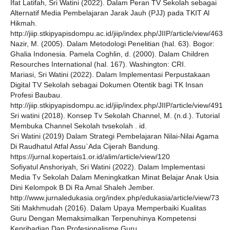
Ifat Latifah, Sri Watini (2022). Dalam Peran TV Sekolah sebagai
Alternatif Media Pembelajaran Jarak Jauh (PJJ) pada TKIT Al
Hikmah.
http://jiip.stkipyapisdompu.ac.id/jiip/index.php/JIIP/article/view/463
Nazir, M. (2005). Dalam Metodologi Penelitian (hal. 63). Bogor:
Ghalia Indonesia. Pamela Coghlin, d. (2000). Dalam Children
Resourches International (hal. 167). Washington: CRI.
Mariasi, Sri Watini (2022). Dalam Implementasi Perpustakaan
Digital TV Sekolah sebagai Dokumen Otentik bagi TK Insan
Profesi Baubau.
http://jiip.stkipyapisdompu.ac.id/jiip/index.php/JIIP/article/view/491
Sri watini (2018). Konsep Tv Sekolah Channel, M. (n.d.). Tutorial
Membuka Channel Sekolah tvsekolah . id.
Sri Watini (2019) Dalam Strategi Pembelajaran Nilai-Nilai Agama
Di Raudhatul Atfal Assu`Ada Cijerah Bandung.
https://jurnal.kopertais1.or.id/alim/article/view/120
Sofiyatul Anshoriyah, Sri Watini (2022). Dalam Implementasi
Media Tv Sekolah Dalam Meningkatkan Minat Belajar Anak Usia
Dini Kelompok B Di Ra Amal Shaleh Jember.
http://www.jurnaledukasia.org/index.php/edukasia/article/view/73
Siti Makhmudah (2016). Dalam Upaya Memperbaiki Kualitas
Guru Dengan Memaksimalkan Terpenuhinya Kompetensi
Kepribadian Dan Profesionalisme Guru.