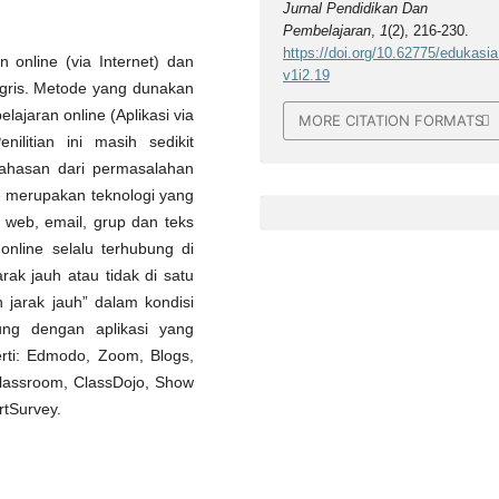
Jurnal Pendidikan Dan
Pembelajaran
,
1
(2), 216-230.
https://doi.org/10.62775/edukasia
 online (via Internet) dan
v1i2.19
ggris. Metode yang dunakan
lajaran online (Aplikasi via
MORE CITATION FORMATS
nilitian ini masih sedikit
mbahasan dari permasalahan
ne merupakan teknologi yang
web, email, grup dan teks
online selalu terhubung di
rak jauh atau tidak di satu
jarak jauh” dalam kondisi
kung dengan aplikasi yang
rti: Edmodo, Zoom, Blogs,
lassroom, ClassDojo, Show
tSurvey.