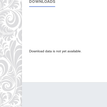
DOWNLOADS
Download data is not yet available.