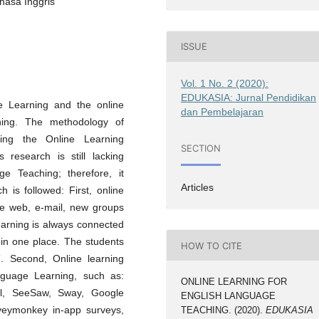
hasa Inggris
ISSUE
Vol. 1 No. 2 (2020):
EDUKASIA: Jurnal Pendidikan
ne Learning and the online
dan Pembelajaran
ching. The methodology of
ning the Online Learning
SECTION
 research is still lacking
ge Teaching; therefore, it
Articles
h is followed: First, online
the web, e-mail, new groups
earning is always connected
t in one place. The students
HOW TO CITE
”. Second, Online learning
nguage Learning, such as:
ONLINE LEARNING FOR
l, SeeSaw, Sway, Google
ENGLISH LANGUAGE
eymonkey in-app surveys,
TEACHING. (2020).
EDUKASIA